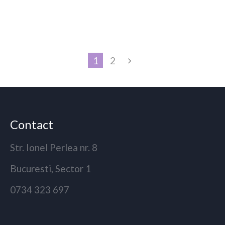
1
2
Contact
Str. Ionel Perlea nr. 8
Bucuresti, Sector 1
0734 323 697