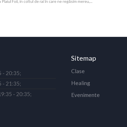
laiul Foii, in coltul de rai în care ne regăsim mereu,...
Sitemap
Clase
5 - 20:35;
Healing
5 - 21:35;
19:35 - 20:35;
Evenimente