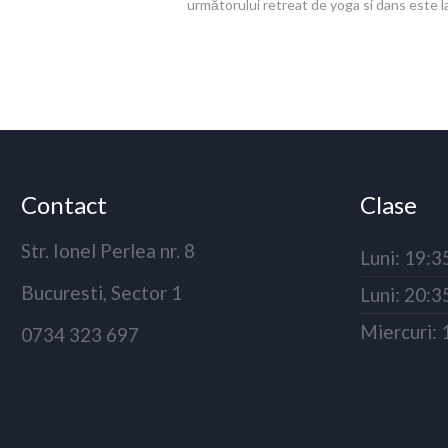
următorului retreat de yoga si dans este la P
Contact
Clase
Str. Ionel Perlea nr. 8
Luni: 19:3
Bucuresti, Sector 1
Luni: 20:3
Miercuri: 
0734 323 697