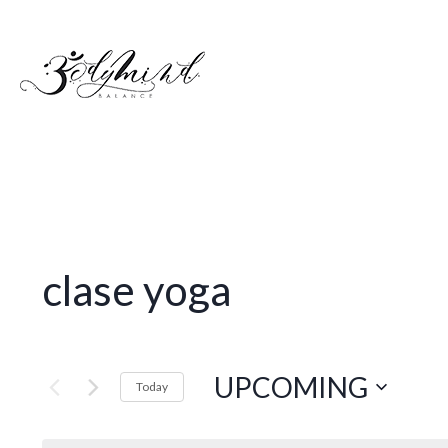
clase yoga
UPCOMING
Today
Select
date.